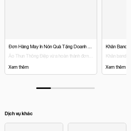
Đơn Hàng May In Nón Quà Tặng Doanh Nghiệp, Nón Đồng Phục Trust Event & Media
Áo Thun Thông Điệp vừa hoàn thành đơn hàng sản xuất nón đồng phục, nón quà tặng doanh nghiệp cho Trust Event & Media – đơn vị hoạt động trong lĩnh vực tổ chức sự kiện và truyền thông.
Xem thêm
Xem thêm
Dịch vụ khác