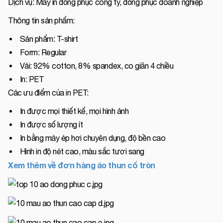
Dịch vụ: May in đồng phục công ty, đồng phục doanh nghiệp
Thông tin sản phẩm:
Sản phẩm: T-shirt
Form: Regular
Vải: 92% cotton, 8% spandex, co giãn 4 chiều
In: PET
Các ưu điểm của in PET:
In được mọi thiết kế, mọi hình ảnh
In được số lượng ít
In bằng máy ép hơi chuyên dụng, độ bền cao
Hình in độ nét cao, màu sắc tươi sang
Xem thêm về đơn hàng áo thun cổ tròn