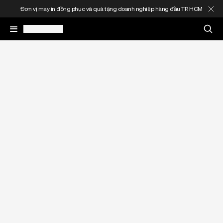
ghiệp hàng đầu TP. HCM
MIỄN PHÍ ship nội thành TP. HCM cho đơn 
May In Đồng Phục
Quà Tặng Doanh Nghiệp
In Áo Theo Yêu Cầu
Gia Công Thời Trang
Sản Phẩm
Thông Tin