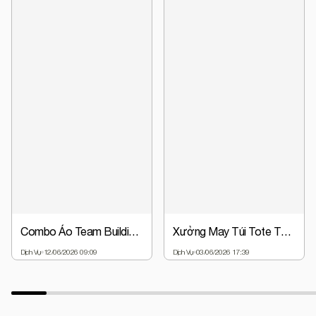
Combo Áo Team Building + Nón Đồng Phục Chỉ Từ 63.000đ | Giá Gốc Tại Xưởng
Xưởng May Túi Tote Theo Yêu Cầu - Thiết Kế Miễn Phí, Giá Gốc
Dịch Vụ
12/06/2026 09:09
Dịch Vụ
03/06/2026 17:39