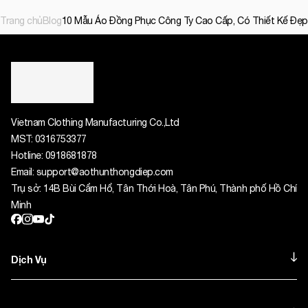
Trang chủ
Blog
10 Mẫu Áo Đồng Phục Công Ty Cao Cấp, Có Thiết Kế Đẹp 
Vietnam Clothing Manufacturing Co.,Ltd
MST:
0316753377
Hotline:
0918681878
Email:
support@aothunthongdiep.com
Trụ sở: 14B Bùi Cẩm Hổ, Tân Thới Hoà, Tân Phú, Thành phố Hồ Chí
Minh
Dịch Vụ