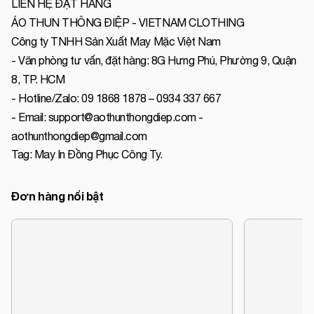
LIÊN HỆ ĐẶT HÀNG
ÁO THUN THÔNG ĐIỆP - VIETNAM CLOTHING
Công ty TNHH Sản Xuất May Mặc Việt Nam
- Văn phòng tư vấn, đặt hàng: 8G Hưng Phú, Phường 9, Quận
8, TP. HCM
- Hotline/Zalo: 09 1868 1878 – 0934 337 667
- Email: support@aothunthongdiep.com -
aothunthongdiep@gmail.com
Tag:
May In Đồng Phục Công Ty
.
Đơn hàng nổi bật