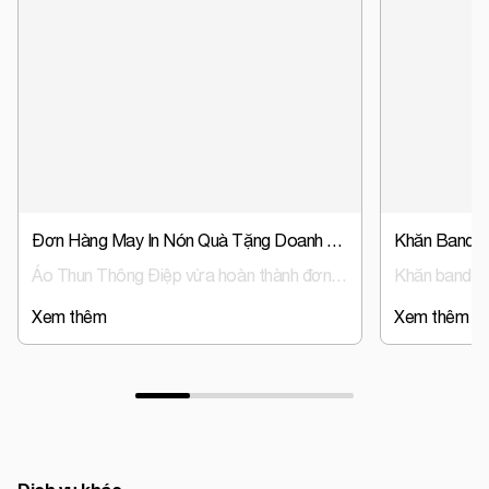
Đơn Hàng May In Nón Quà Tặng Doanh Nghiệp, Nón Đồng Phục Trust Event & Media
Áo Thun Thông Điệp vừa hoàn thành đơn hàng sản xuất nón đồng phục, nón quà tặng doanh nghiệp cho Trust Event & Media – đơn vị hoạt động trong lĩnh vực tổ chức sự kiện và truyền thông.
Xem thêm
Xem thêm