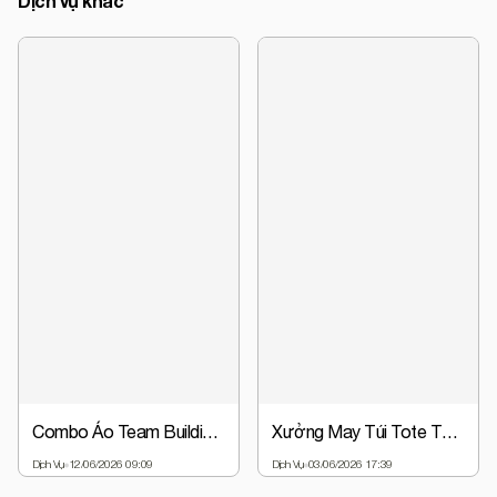
Dịch vụ khác
Combo Áo Team Building + Nón Đồng Phục Chỉ Từ 63.000đ | Giá Gốc Tại Xưởng
Xưởng May Túi Tote Theo Yêu Cầu - Thiết Kế Miễn Phí, Giá Gốc
Dịch Vụ
12/06/2026 09:09
Dịch Vụ
03/06/2026 17:39