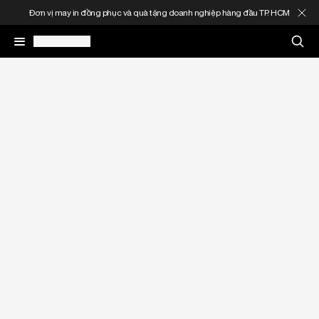
Đơn vị may in đồng phục và quà tặng doanh nghiệp hàng đầu TP. HCM
May In Đồng Phục
Quà Tặng Doanh Nghiệp
In Áo Theo Yêu Cầu
Gia Công Thời Trang
Sản Phẩm
Thông Tin