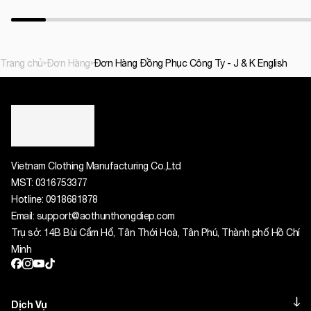
Trang chủ
Đơn Hàng
Đơn Hàng Đồng Phục Công Ty - J & K English
Vietnam Clothing Manufacturing Co.,Ltd
MST:
0316753377
Hotline:
0918681878
Email:
support@aothunthongdiep.com
Trụ sở: 14B Bùi Cẩm Hổ, Tân Thới Hoà, Tân Phú, Thành phố Hồ Chí
Minh
Dịch Vụ