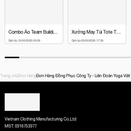
Combo Áo Team Building + Nón Đồng Phục Chỉ Từ 63.000đ | Giá Gốc Tại Xưởng
Xưởng May Túi Tote Theo Yêu Cầu - Thiết Kế Miễn Phí, Giá Gốc
Dịch Vụ
12/06/2026 09:09
Dịch Vụ
03/06/2026 17:39
Trang chủ
Đơn Hàng
Đơn Hàng Đồng Phục Công Ty - Liên Đoàn Yoga Việ
Vietnam Clothing Manufacturing Co.,Ltd
MST:
0316753377