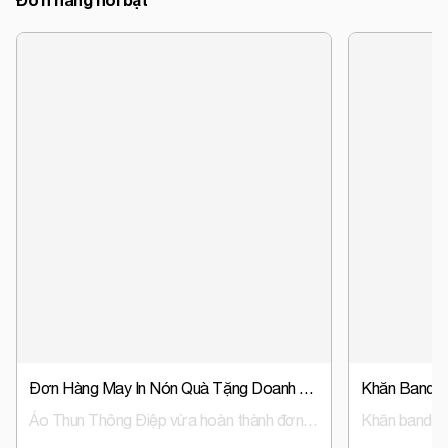
Đơn Hàng May In Nón Quà Tặng Doanh Nghiệp, Nón Đồng Phục Trust Event & Media
Áo Thun Thông Điệp vừa hoàn thành đơn hàng sản xuất nón đồng phục, nón quà tặng doanh nghiệp cho Trust Event & Media – đơn vị hoạt động trong lĩnh vực tổ chức sự kiện và truyền thông.