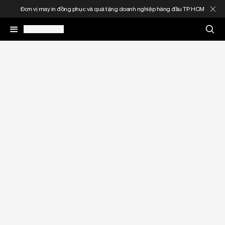
Đơn vị may in đồng phục và quà tặng doanh nghiệp hàng đầu TP. HCM
May In Đồng Phục
Quà Tặng Doanh Nghiệp
In Áo Theo Yêu Cầu
Gia Công Thời Trang
Sản Phẩm
Thông Tin