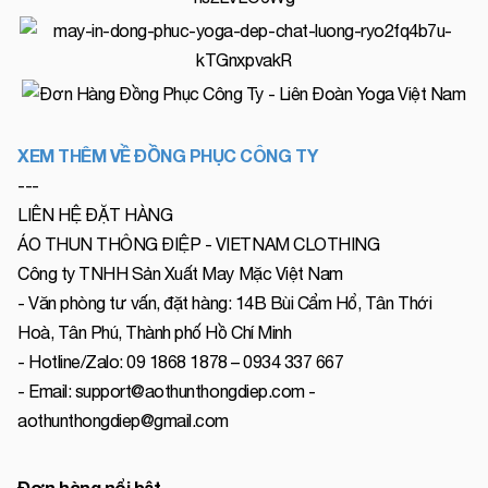
XEM THÊM VỀ ĐỒNG PHỤC CÔNG TY
---
LIÊN HỆ ĐẶT HÀNG
ÁO THUN THÔNG ĐIỆP - VIETNAM CLOTHING
Công ty TNHH Sản Xuất May Mặc Việt Nam
- Văn phòng tư vấn, đặt hàng: 14B Bùi Cẩm Hổ, Tân Thới
Hoà, Tân Phú, Thành phố Hồ Chí Minh
- Hotline/Zalo: 09 1868 1878 – 0934 337 667
- Email: support@aothunthongdiep.com -
aothunthongdiep@gmail.com
Đơn hàng nổi bật