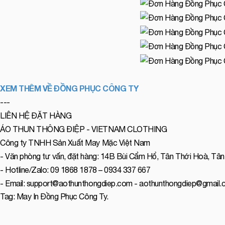
XEM THÊM VỀ ĐỒNG PHỤC CÔNG TY
---
LIÊN HỆ ĐẶT HÀNG
ÁO THUN THÔNG ĐIỆP - VIETNAM CLOTHING
Công ty TNHH Sản Xuất May Mặc Việt Nam
- Văn phòng tư vấn, đặt hàng: 14B Bùi Cẩm Hổ, Tân Thới Hoà, Tân
- Hotline/Zalo: 09 1868 1878 – 0934 337 667
- Email: support@aothunthongdiep.com - aothunthongdiep@gmail
Tag:
May In Đồng Phục Công Ty
.