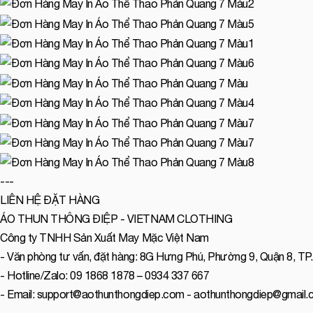
---
LIÊN HỆ ĐẶT HÀNG
ÁO THUN THÔNG ĐIỆP - VIETNAM CLOTHING
Công ty TNHH Sản Xuất May Mặc Việt Nam
- Văn phòng tư vấn, đặt hàng: 8G Hưng Phú, Phường 9, Quận 8, T
- Hotline/Zalo: 09 1868 1878 – 0934 337 667
- Email: support@aothunthongdiep.com - aothunthongdiep@gmail