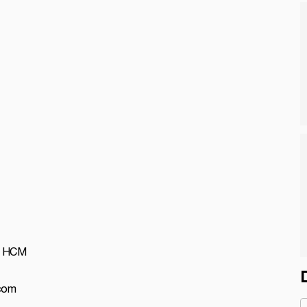
P. HCM
.com