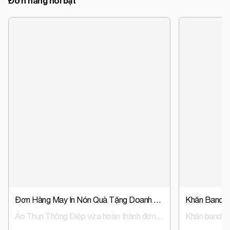
Đơn hàng nổi bật
Đơn Hàng May In Nón Quà Tặng Doanh Nghiệp, Nón Đồng Phục Trust Event & Media
Áo Thun Thông Điệp vừa hoàn thành đơn hàng sản xuất nón đồng phục, nón quà tặng doanh nghiệp cho Trust Event & Media – đơn vị hoạt động trong lĩnh vực tổ chức sự kiện và truyền thông.