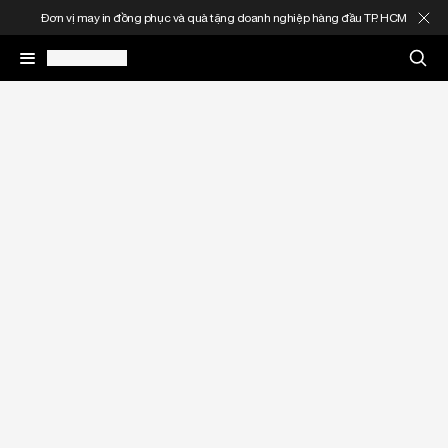
Đơn vị may in đồng phục và quà tặng doanh nghiệp hàng đầu TP. HCM
May In Đồng Phục
Quà Tặng Doanh Nghiệp
In Áo Theo Yêu Cầu
Gia Công Thời Trang
Sản Phẩm
Thông Tin