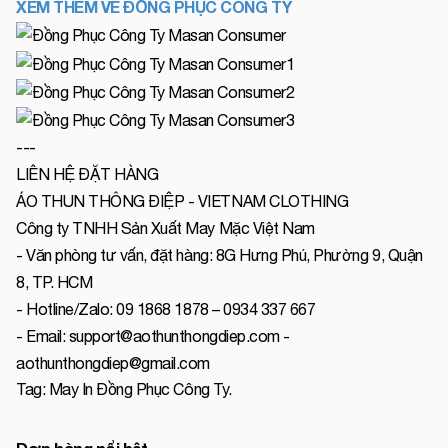
XEM THÊM VỀ ĐỒNG PHỤC CÔNG TY
---
LIÊN HỆ ĐẶT HÀNG
ÁO THUN THÔNG ĐIỆP - VIETNAM CLOTHING
Công ty TNHH Sản Xuất May Mặc Việt Nam
- Văn phòng tư vấn, đặt hàng: 8G Hưng Phú, Phường 9, Quận
8, TP. HCM
- Hotline/Zalo: 09 1868 1878 – 0934 337 667
- Email: support@aothunthongdiep.com -
aothunthongdiep@gmail.com
Tag:
May In Đồng Phục Công Ty
.