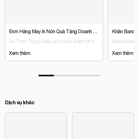
Đơn Hàng May In Nón Quà Tặng Doanh Nghiệp, Nón Đồng Phục Trust Event & Media
Áo Thun Thông Điệp vừa hoàn thành đơn hàng sản xuất nón đồng phục, nón quà tặng doanh nghiệp cho Trust Event & Media – đơn vị hoạt động trong lĩnh vực tổ chức sự kiện và truyền thông.
Xem thêm
Xem thêm
Dịch vụ khác