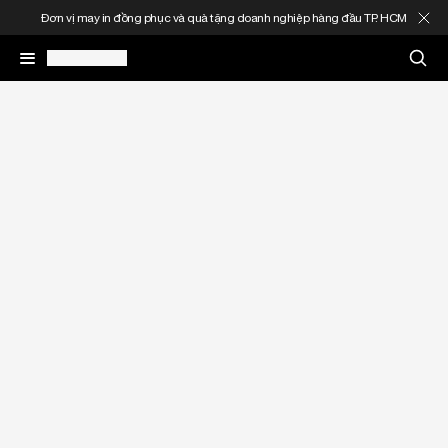
Đơn vị may in đồng phục và quà tặng doanh nghiệp hàng đầu TP. HCM
May In Đồng Phục
Quà Tặng Doanh Nghiệp
In Áo Theo Yêu Cầu
Gia Công Thời Trang
Sản Phẩm
Thông Tin