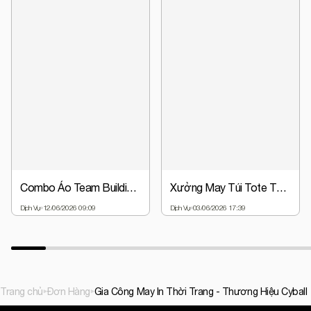
Combo Áo Team Building + Nón Đồng Phục Chỉ Từ 63.000đ | Giá Gốc Tại Xưởng
Xưởng May Túi Tote Theo Yêu Cầu - Thiết Kế Miễn Phí, Giá Gốc
Dịch Vụ
12/06/2026 09:09
Dịch Vụ
03/06/2026 17:39
Trang chủ
Đơn Hàng
Gia Công May In Thời Trang - Thương Hiệu Cyball