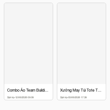
Combo Áo Team Building + Nón Đồng Phục Chỉ Từ 63.000đ | Giá Gốc Tại Xưởng
Xưởng May Túi Tote Theo Yêu Cầu - Thiết Kế Miễn Phí, Giá Gốc
Dịch Vụ
12/06/2026 09:09
Dịch Vụ
03/06/2026 17:39