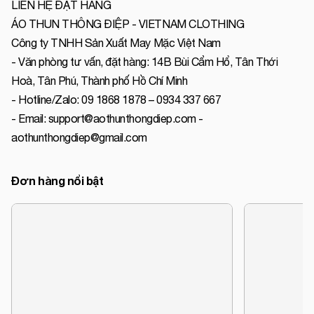
LIÊN HỆ ĐẶT HÀNG
ÁO THUN THÔNG ĐIỆP - VIETNAM CLOTHING
Công ty TNHH Sản Xuất May Mặc Việt Nam
- Văn phòng tư vấn, đặt hàng: 14B Bùi Cẩm Hổ, Tân Thới
Hoà, Tân Phú, Thành phố Hồ Chí Minh
- Hotline/Zalo: 09 1868 1878 – 0934 337 667
- Email: support@aothunthongdiep.com -
aothunthongdiep@gmail.com
Đơn hàng nổi bật