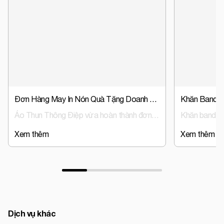
Đơn Hàng May In Nón Quà Tặng Doanh Nghiệp, Nón Đồng Phục Trust Event & Media
Áo Thun Thông Điệp vừa hoàn thành đơn hàng sản xuất nón đồng phục, nón quà tặng doanh nghiệp cho Trust Event & Media – đơn vị hoạt động trong lĩnh vực tổ chức sự kiện và truyền thông.
Xem thêm
Xem thêm
Dịch vụ khác