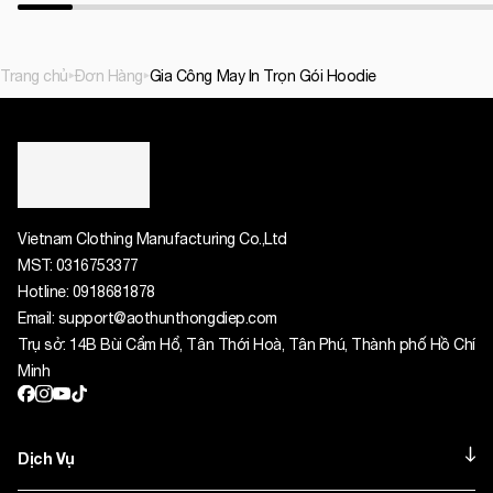
Trang chủ
Đơn Hàng
Gia Công May In Trọn Gói Hoodie
Vietnam Clothing Manufacturing Co.,Ltd
MST:
0316753377
Hotline:
0918681878
Email:
support@aothunthongdiep.com
Trụ sở: 14B Bùi Cẩm Hổ, Tân Thới Hoà, Tân Phú, Thành phố Hồ Chí
Minh
Dịch Vụ