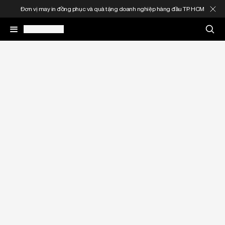
Đơn vị may in đồng phục và quà tặng doanh nghiệp hàng đầu TP. HCM
May In Đồng Phục
Quà Tặng Doanh Nghiệp
In Áo Theo Yêu Cầu
Gia Công Thời Trang
Sản Phẩm
Thông Tin