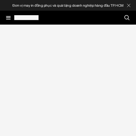
Đơn vị may in đồng phục và quà tặng doanh nghiệp hàng đầu TP. HCM
May In Đồng Phục
Quà Tặng Doanh Nghiệp
In Áo Theo Yêu Cầu
Gia Công Thời Trang
Sản Phẩm
Thông Tin