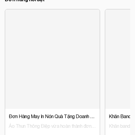
Đơn Hàng May In Nón Quà Tặng Doanh Nghiệp, Nón Đồng Phục Trust Event & Media
Áo Thun Thông Điệp vừa hoàn thành đơn hàng sản xuất nón đồng phục, nón quà tặng doanh nghiệp cho Trust Event & Media – đơn vị hoạt động trong lĩnh vực tổ chức sự kiện và truyền thông.