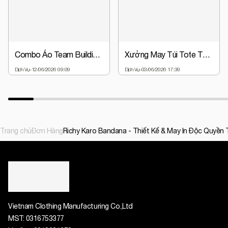
Combo Áo Team Building + Nón Đồng Phục Chỉ Từ 63.000đ | Giá Gốc Tại Xưởng
Xưởng May Túi Tote Theo Yêu Cầu - Thiết Kế Miễn Phí, Giá Gốc
Dịch Vụ
12/06/2026 09:09
Dịch Vụ
03/06/2026 17:39
Trang chủ
Đơn Hàng
Richy Karo Bandana - Thiết Kế & May In Độc Quyền
Vietnam Clothing Manufacturing Co.,Ltd
MST:
0316753377