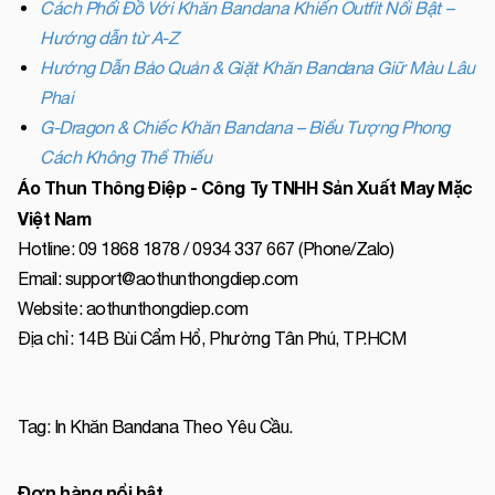
Cách Phối Đồ Với Khăn Bandana Khiến Outfit Nổi Bật –
Hướng dẫn từ A-Z
Hướng Dẫn Bảo Quản & Giặt Khăn Bandana Giữ Màu Lâu
Phai
G-Dragon & Chiếc Khăn Bandana – Biểu Tượng Phong
Cách Không Thể Thiếu
Áo Thun Thông Điệp - Công Ty TNHH Sản Xuất May Mặc
Việt Nam
Hotline: 09 1868 1878 / 0934 337 667 (Phone/Zalo)
Email: support@aothunthongdiep.com
Website: aothunthongdiep.com
Địa chỉ: 14B Bùi Cẩm Hổ, Phường Tân Phú, TP.HCM
Tag:
In Khăn Bandana Theo Yêu Cầu
.
Đơn hàng nổi bật