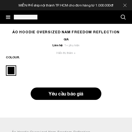
MIỄN PHÍ ship nội thành TP. HCM cho đơn hàng từ 1.000.000đ!
May In Đồng Phục
ÁO HOODIE OVERSIZED NAM FREEDOM REFLECTION
GIÁ
Liên hệ
1
+ phụ kiện
Quà Tặng Doanh Nghiệp
Hiển thị thêm +
COLOUR.
In Áo Theo Yêu Cầu
Gia Công Thời Trang
Yêu cầu báo giá
Sản Phẩm
Thông Tin