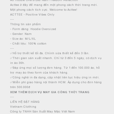
Áo Hoodie Oversized Nam Freedom Reflection
Acttee ở đây để mang đến một phong cách thời trang mới.
Một phong cách tích cực. Welcome to Acttee!
ACTTEE - Positive Vibes Only
---
Thông tin sản phẩm
- Form dáng: Hoodie Oversized
- Gender: Nam
- Size áo: M/L/XL
- Chất liệu: 100% cotton
---
✅Hỗ trợ thiết kế tối đa. Chỉnh sửa thiết kế đến 3 lần.
✅Thời gian sản xuất nhanh. Chỉ từ 3 đến 5 ngày, có dịch vụ
in áo 36h.
✅Đáp ứng mọi số lượng đơn hàng. Từ 1 đến 100.000 áo, hỗ
trợ may áo theo form của khách hàng.
✅Công nghệ in đa dạng, cập nhật liên tục hiệu ứng in mới.
✅Miễn phí giao hàng nội thành HCM. Áp dụng cho đơn hàng
trên 500.000đ
XEM THÊM DỊCH VỤ MAY GIA CÔNG THỜI TRANG
---
LIÊN HỆ ĐẶT HÀNG
Vietnam Clothing
Công ty TNHH Sản Xuất May Mặc Việt Nam