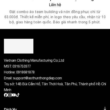
Liên hệ
Đặt combo áo team building và nón đồng phục chỉ từ
63.000đ. Thiết kế miễn phí, in logo theo yêu cầu, nhận từ 10
bộ, giao hàng toàn quốc. Báo giá nhanh trong 5 phút.
Vietnam Clothing Manufacturing Co.,Ltd
MST:
0316753377
Hotline:
0918681878
Email:
support@aothunthongdiep.com
Trụ sở: 14B Bùi Cẩm Hổ, Tân Thới Hoà, Tân Phú, Thành phố Hồ Chí
Minh
Dịch Vụ