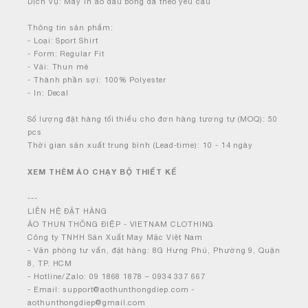
Dịch vụ: May in áo đấu bóng đá theo yêu cầu
Thông tin sản phẩm:
- Loại: Sport Shirt
- Form: Regular Fit
- Vải: Thun mè
- Thành phần sợi: 100% Polyester
- In: Decal
Số lượng đặt hàng tối thiểu cho đơn hàng tương tự (MOQ): 50
pcs
Thời gian sản xuất trung bình (Lead-time): 10 - 14 ngày
XEM THÊM ÁO CHẠY BỘ THIẾT KẾ
---
LIÊN HỆ ĐẶT HÀNG
ÁO THUN THÔNG ĐIỆP - VIETNAM CLOTHING
Công ty TNHH Sản Xuất May Mặc Việt Nam
- Văn phòng tư vấn, đặt hàng: 8G Hưng Phú, Phường 9, Quận
8, TP. HCM
- Hotline/Zalo: 09 1868 1878 – 0934 337 667
- Email: support@aothunthongdiep.com -
aothunthongdiep@gmail.com