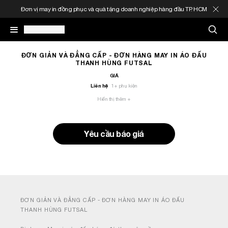
Đơn vị may in đồng phục và quà tặng doanh nghiệp hàng đầu TP. HCM
May In Đồng Phục
ĐƠN GIẢN VÀ ĐẲNG CẤP - ĐƠN HÀNG MAY IN ÁO ĐẤU
THANH HÙNG FUTSAL
GIÁ
Quà Tặng Doanh Nghiệp
Liên hệ
1
+ phụ kiện
Hiển thị thêm +
In Áo Theo Yêu Cầu
Yêu cầu báo giá
Gia Công Thời Trang
Sản Phẩm
Thông Tin
ĐƠN GIẢN VÀ ĐẲNG CẤP - ĐƠN HÀNG MAY IN ÁO ĐẤU
THANH HÙNG FUTSAL