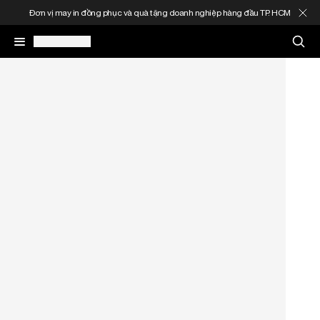
Đơn vị may in đồng phục và quà tặng doanh nghiệp hàng đầu TP. HCM
May In Đồng Phục
Quà Tặng Doanh Nghiệp
In Áo Theo Yêu Cầu
Gia Công Thời Trang
Sản Phẩm
Thông Tin