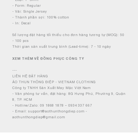
- Form: Regular
- Vải: Single Jersey
- Thành phần sợi: 100% cotton
- In: Decal
Số lượng đặt hàng tối thiểu cho đơn hàng tương tự (MOQ): 50
- 100 pcs
Thời gian sản xuất trung bình (Lead-time): 7 - 10 ngày
XEM THÊM VỀ ĐỒNG PHỤC CÔNG TY
---
LIÊN HỆ ĐẶT HÀNG
ÁO THUN THÔNG ĐIỆP - VIETNAM CLOTHING
Công ty TNHH Sản Xuất May Mặc Việt Nam
- Văn phòng tư vấn, đặt hàng: 8G Hưng Phú, Phường 9, Quận
8, TP. HCM
- Hotline/Zalo: 09 1868 1878 – 0934 337 667
- Email: support@aothunthongdiep.com -
aothunthongdiep@gmail.com