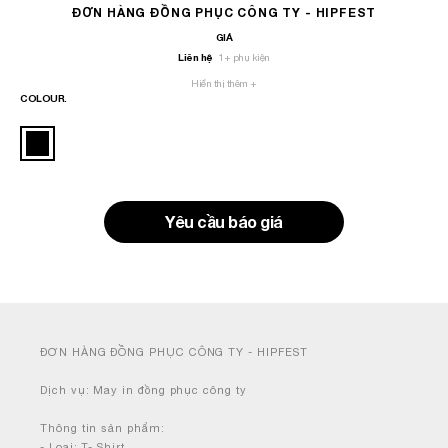
ĐƠN HÀNG ĐỒNG PHỤC CÔNG TY - HIPFEST
GIÁ
Liên hệ
1
+ phụ kiện
Hiển thị thêm +
COLOUR.
Yêu cầu báo giá
ĐƠN HÀNG ĐỒNG PHỤC CÔNG TY - HIPFEST
Dịch vụ: May in đồng phục công ty
Thông tin sản phẩm:
- Loại: T- Shirt