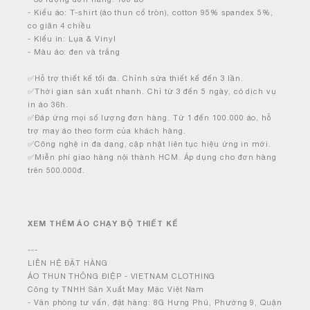
- Kiểu áo: T-shirt (áo thun cổ tròn), cotton 95% spandex 5%,
co giãn 4 chiều
- Kiểu in: Lụa & Vinyl
- Màu áo: đen và trắng
✅Hỗ trợ thiết kế tối đa. Chỉnh sửa thiết kế đến 3 lần.
✅Thời gian sản xuất nhanh. Chỉ từ 3 đến 5 ngày, có dịch vụ
in áo 36h.
✅Đáp ứng mọi số lượng đơn hàng. Từ 1 đến 100.000 áo, hỗ
trợ may áo theo form của khách hàng.
✅Công nghệ in đa dạng, cập nhật liên tục hiệu ứng in mới.
✅Miễn phí giao hàng nội thành HCM. Áp dụng cho đơn hàng
trên 500.000đ.
XEM THÊM ÁO CHẠY BỘ THIẾT KẾ
---
LIÊN HỆ ĐẶT HÀNG
ÁO THUN THÔNG ĐIỆP - VIETNAM CLOTHING
Công ty TNHH Sản Xuất May Mặc Việt Nam
- Văn phòng tư vấn, đặt hàng: 8G Hưng Phú, Phường 9, Quận