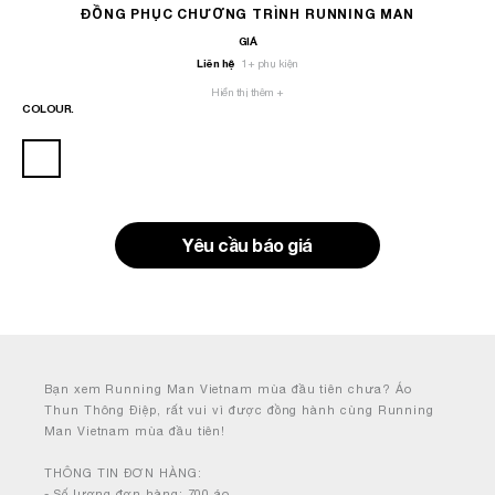
ĐỒNG PHỤC CHƯƠNG TRÌNH RUNNING MAN
GIÁ
Liên hệ
1
+ phụ kiện
Hiển thị thêm +
COLOUR.
Yêu cầu báo giá
Bạn xem Running Man Vietnam mùa đầu tiên chưa? Áo
Thun Thông Điệp, rất vui vì được đồng hành cùng Running
Man Vietnam mùa đầu tiên!
THÔNG TIN ĐƠN HÀNG:
- Số lượng đơn hàng: 700 áo