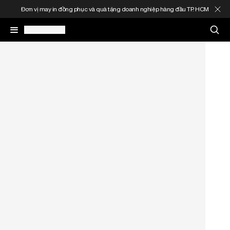
Đơn vị may in đồng phục và quà tặng doanh nghiệp hàng đầu TP. HCM
May In Đồng Phục
Quà Tặng Doanh Nghiệp
In Áo Theo Yêu Cầu
Gia Công Thời Trang
Sản Phẩm
Thông Tin