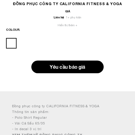
ĐỒNG PHỤC CÔNG TY CALIFORNIA FITNESS & YOGA
GIÁ
Liên hệ
1
+ phụ kiện
Hiển thị thêm +
COLOUR.
Yêu cầu báo giá
Đồng phục công ty CALIFORNIA FITNESS & YOGA
Thông tin sản phẩm:
- Polo Shirt Regular
- Vải Cá Sấu 65/35
- In decal 3 vị trí
XEM THÊM VỀ ĐỒNG PHỤC CÔNG TY