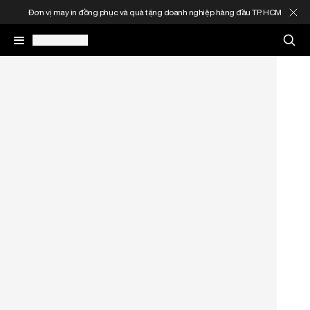
Đơn vị may in đồng phục và quà tặng doanh nghiệp hàng đầu TP. HCM
May In Đồng Phục
Quà Tặng Doanh Nghiệp
In Áo Theo Yêu Cầu
Gia Công Thời Trang
Sản Phẩm
Thông Tin