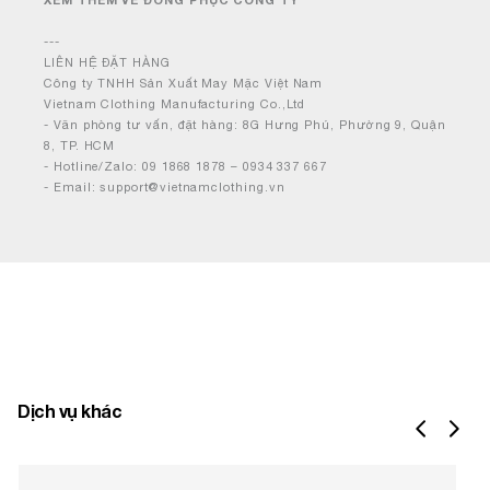
---
LIÊN HỆ ĐẶT HÀNG
Công ty TNHH Sản Xuất May Mặc Việt Nam
Vietnam Clothing Manufacturing Co.,Ltd
- Văn phòng tư vấn, đặt hàng: 8G Hưng Phú, Phường 9, Quận
8, TP. HCM
- Hotline/Zalo: 09 1868 1878 – 0934 337 667
- Email: support@vietnamclothing.vn
Dịch vụ khác