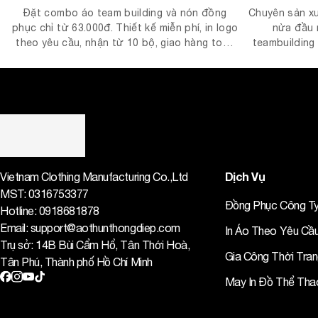
Đặt combo áo team building và nón đồng
Chuyên sản xu
phục chỉ từ 63.000đ. Thiết kế miễn phí, in logo
nửa đầu 
theo yêu cầu, nhận từ 10 bộ, giao hàng toàn
teambuilding
quốc. Báo giá nhanh trong 5 phút.
tiến độ, gi
Dịch Vụ
Vietnam Clothing Manufacturing Co.,Ltd
MST:
0316753377
Đồng Phục Công T
Hotline:
0918681878
Email:
support@aothunthongdiep.com
In Áo Theo Yêu Cầ
Trụ sở: 14B Bùi Cẩm Hổ, Tân Thới Hoà,
Gia Công Thời Tra
Tân Phú, Thành phố Hồ Chí Minh
May In Đồ Thể Tha