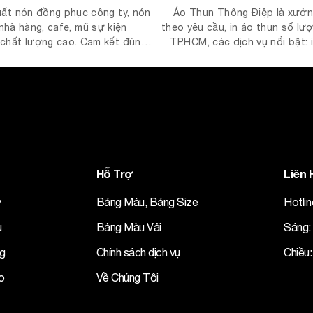
ất nón đồng phục công ty, nón
Áo Thun Thông Điệp là xưởn
nhà hàng, cafe, mũ sự kiện
theo yêu cầu, in áo thun số lư
 chất lượng cao. Cam kết đúng
TP.HCM, các dịch vụ nổi bật: 
á sỉ tận gốc không trung gian
nhân, in áo nhóm, in áo lớp, in 
áo cặp, in áo thun đồng phục
đồng phục công t
Hỗ Trợ
Liên 
y
Bảng Màu, Bảng Size
Hotli
u
Bảng Màu Vải
Sáng: 
ng
Chính sách dịch vụ
Chiều:
o
Về Chúng Tôi