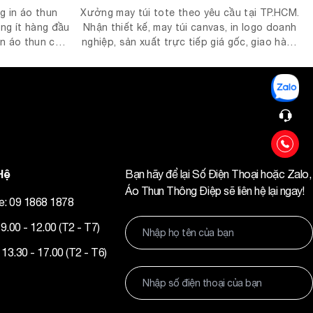
g in áo thun
Xưởng may túi tote theo yêu cầu tại TP.HCM.
ợng ít hàng đầu
Nhận thiết kế, may túi canvas, in logo doanh
in áo thun cá
nghiệp, sản xuất trực tiếp giá gốc, giao hàng
áo gia đình, in
toàn quốc.
, in áo thun
y.
Hệ
Bạn hãy để lại Số Điện Thoại hoặc Zalo,
Áo Thun Thông Điệp sẽ liên hệ lại ngay!
ne: 09 1868 1878
9.00 - 12.00 (T2 - T7)
 13.30 - 17.00 (T2 - T6)