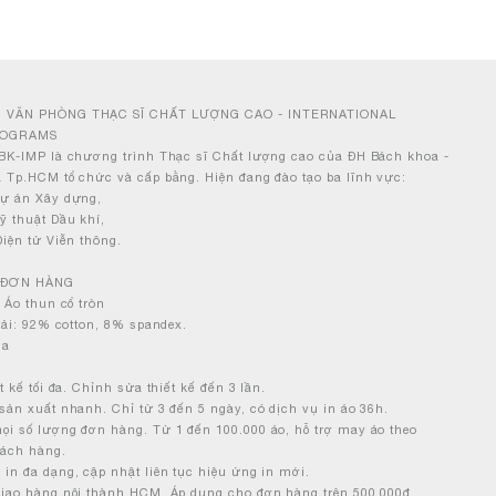
 VĂN PHÒNG THẠC SĨ CHẤT LƯỢNG CAO - INTERNATIONAL
ROGRAMS
BK-IMP là chương trình Thạc sĩ Chất lượng cao của ĐH Bách khoa -
 Tp.HCM tổ chức và cấp bằng. Hiện đang đào tạo ba lĩnh vực:
Dự án Xây dựng,
ỹ thuật Dầu khí,
Điện tử Viễn thông.
 ĐƠN HÀNG
: Áo thun cổ tròn
 vải: 92% cotton, 8% spandex.
ụa
t kế tối đa. Chỉnh sửa thiết kế đến 3 lần.
sản xuất nhanh. Chỉ từ 3 đến 5 ngày, có dịch vụ in áo 36h.
i số lượng đơn hàng. Từ 1 đến 100.000 áo, hỗ trợ may áo theo
hách hàng.
in đa dạng, cập nhật liên tục hiệu ứng in mới.
iao hàng nội thành HCM. Áp dụng cho đơn hàng trên 500.000đ.