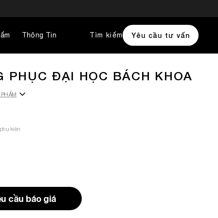
hẩm
Thông Tin
Tìm kiếm
Yêu cầu tư vấn
 PHỤC ĐẠI HỌC BÁCH KHOA
N PHẨM
phụ kiện
u cầu báo giá