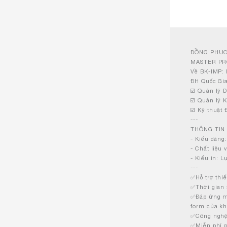
ĐỒNG PHỤC
MASTER P
Về BK-IMP: 
ĐH Quốc Gia
☑️ Quản lý 
☑️ Quản lý K
☑️ Kỹ thuật 
---
THÔNG TIN
- Kiểu dáng
- Chất liệu
- Kiểu in: L
---
✅Hỗ trợ thiế
✅Thời gian 
✅Đáp ứng mọ
form của k
✅Công nghệ 
✅Miễn phí g