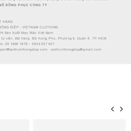
 VỀ ĐỒNG PHỤC CÔNG TY
ẶT HÀNG
HÔNG ĐIỆP - VIETNAM CLOTHING
HH Sản Xuất May Mặc Việt Nam
 tư vấn, đặt hàng: 8G Hưng Phú, Phường 9, Quận 8, TP. HCM
alo: 09 1868 1878 – 0934 337 667
upport@aothunthongdiep.com - aothunthongdiep@gmail.com