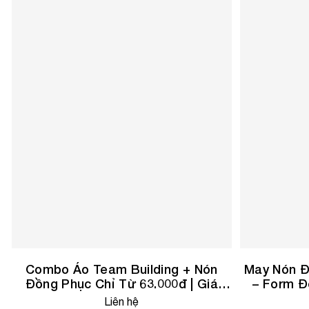
Combo Áo Team Building + Nón
May Nón Đ
Đồng Phục Chỉ Từ 63.000đ | Giá
– Form Đ
Gốc Tại Xưởng
Liên hệ