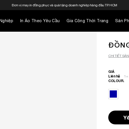
Đơn vị may in đồng phục và quà tặng doanh nghiệp hàng đầu TP. HCM
Nghiệp
In Áo Theo Yêu Cầu
Gia Công Thời Trang
Sản P
ĐỒNG
CHI TIẾT SẢ
GIÁ
Liên hệ
1
+ 
COLOUR.
Yê