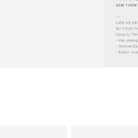
XEM THÊM
---
LIÊN HỆ Đ
ÁO THUN T
Công ty TN
- Văn phòng
- Hotline/Z
- Email: s