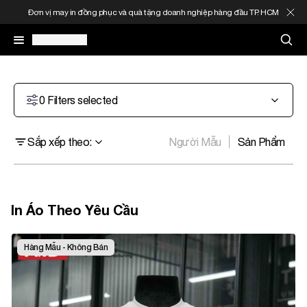
Đơn vị may in đồng phục và quà tặng doanh nghiệp hàng đầu TP. HCM
May In Đồng Phục
0
Filters selected
Quà Tặng Doanh Nghiệp
Sắp xếp theo
:
Người Mẫu
Sản Phẩm
In Áo Theo Yêu Cầu
Gia Công Thời Trang
In Áo Theo Yêu Cầu
Sản Phẩm
Hàng Mẫu - Không Bán
Thông Tin