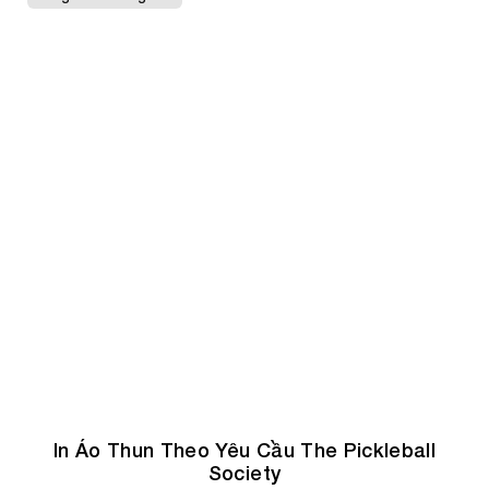
Vải nỉ chân cua 100% cotton, in DTF (PET) chất lượng cao
Có Nhiều Size
Hàng Mẫu - Không Bán