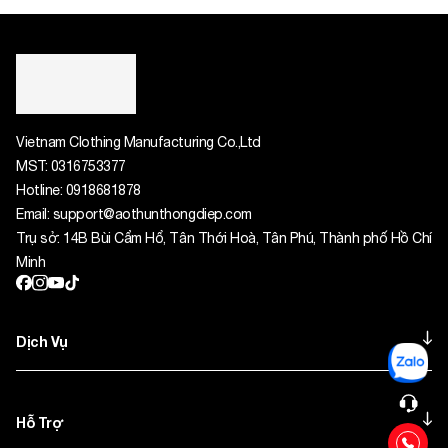
Commerce
Liên hệ
Vải cotton 2 chiều, in DTF (PET) chất lượng cao
Có Nhiều Size
Prev
1
2
3
4
5
...
14
Next
Vietnam Clothing Manufacturing Co.,Ltd
MST:
0316753377
Hotline:
0918681878
Email:
support@aothunthongdiep.com
Trụ sở: 14B Bùi Cẩm Hổ, Tân Thới Hoà, Tân Phú, Thành phố Hồ Chí