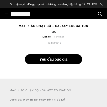
p hàng đầu TP. HCM
MIỄN PHÍ ship nội thành TP. HCM cho đơn hàng
May In Đồng Phục
MAY IN ÁO CHẠY BỘ - GALAXY EDUCATION
GIÁ
Liên hệ
1
+ phụ kiện
Quà Tặng Doanh Nghiệp
Hiển thị thêm +
In Áo Theo Yêu Cầu
Yêu cầu báo giá
Gia Công Thời Trang
Sản Phẩm
Thông Tin
MAY IN ÁO CHẠY BỘ - GALAXY EDUCATION
Dịch vụ: May in áo chạy bộ thiết kế