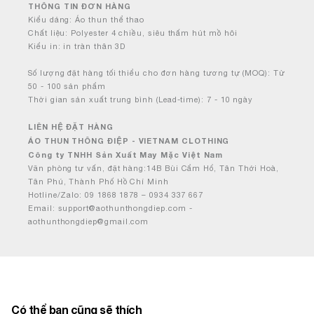
THÔNG TIN ĐƠN HÀNG
Kiểu dáng: Áo thun thể thao
Chất liệu: Polyester 4 chiều, siêu thấm hút mồ hôi
Kiểu in: in tràn thân 3D
Số lượng đặt hàng tối thiểu cho đơn hàng tương tự (MOQ): Từ
50 - 100 sản phẩm
Thời gian sản xuất trung bình (Lead-time): 7 - 10 ngày
LIÊN HỆ ĐẶT HÀNG
ÁO THUN THÔNG ĐIỆP - VIETNAM CLOTHING
Công ty TNHH Sản Xuất May Mặc Việt Nam
Văn phòng tư vấn, đặt hàng:14B Bùi Cẩm Hổ, Tân Thới Hoà,
Tân Phú, Thành Phố Hồ Chí Minh
Hotline/Zalo: 09 1868 1878 – 0934 337 667
Email: support@aothunthongdiep.com -
aothunthongdiep@gmail.com
Có thể bạn cũng sẽ thích