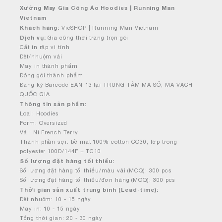
Xưởng May Gia Công Áo Hoodies | Running Man
Vietnam
Khách hàng:
VieSHOP | Running Man Vietnam
Dịch vụ:
Gia công thời trang trọn gói
Cắt in rập vi tính
Dệt/nhuộm vải
May in thành phẩm
Đóng gói thành phẩm
Đăng ký Barcode EAN-13 tại TRUNG TÂM MÃ SỐ, MÃ VẠCH
QUỐC GIA
Thông tin sản phẩm:
Loại: Hoodies
Form: Oversized
Vải: Nỉ French Terry
Thành phần sợi: bề mặt 100% cotton CO30, lớp trong
polyester 100D/144F + TC10
Số lượng đặt hàng tối thiểu:
Số lượng đặt hàng tối thiểu/màu vải (MCQ): 300 pcs
Số lượng đặt hàng tối thiểu/đơn hàng (MOQ): 300 pcs
Thời gian sản xuất trung bình (Lead-time):
Dệt nhuộm: 10 - 15 ngày
May in: 10 - 15 ngày
Tổng thời gian: 20 - 30 ngày