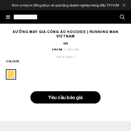
Đơn vị may in đồng phục và quà tặng doanh nghiệp hàng đầu TP. HCM
May In Đồng Phục
XƯỞNG MAY GIA CÔNG ÁO HOODIES | RUNNING MAN
VIETNAM
GIÁ
Quà Tặng Doanh Nghiệp
Liên hệ
1
+ phụ kiện
Hiển thị thêm +
COLOUR.
In Áo Theo Yêu Cầu
Gia Công Thời Trang
Sản Phẩm
Yêu cầu báo giá
Thông Tin