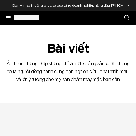
Đơn vị may in đồng phục và quà tặng doanh nghiệp hàng đầu TP. HCM
May In Đồng Phục
Bài viết
Quà Tặng Doanh Nghiệp
Áo Thun Thông Điệp không chỉ là một xưởng sản xuất, chúng
In Áo Theo Yêu Cầu
tôi là người đồng hành cùng bạn nghiên cứu, phát triển mẫu
và lên ý tưởng cho mọi sản phẩm may mặc bạn cần
Gia Công Thời Trang
Sản Phẩm
Thông Tin