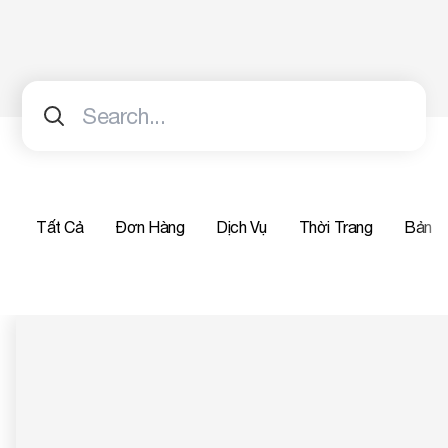
Tất Cả
Đơn Hàng
Dịch Vụ
Thời Trang
Bảng 