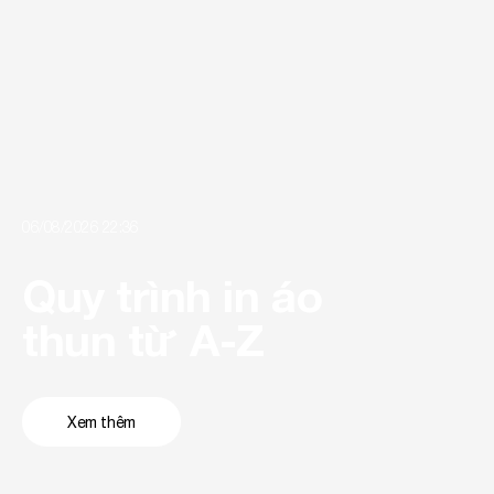
06/08/2026 22:36
Quy trình in áo 
thun từ A-Z
Xem thêm